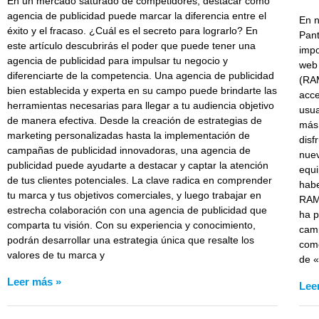
En un mercado saturado de competidores, destacar como
agencia de publicidad puede marcar la diferencia entre el
En n
éxito y el fracaso. ¿Cuál es el secreto para lograrlo? En
Pan
este artículo descubrirás el poder que puede tener una
impo
agencia de publicidad para impulsar tu negocio y
web 
diferenciarte de la competencia. Una agencia de publicidad
(RAM
bien establecida y experta en su campo puede brindarte las
acce
herramientas necesarias para llegar a tu audiencia objetivo
usua
de manera efectiva. Desde la creación de estrategias de
más 
marketing personalizadas hasta la implementación de
disf
campañas de publicidad innovadoras, una agencia de
nuev
publicidad puede ayudarte a destacar y captar la atención
equi
de tus clientes potenciales. La clave radica en comprender
habe
tu marca y tus objetivos comerciales, y luego trabajar en
RAMC
estrecha colaboración con una agencia de publicidad que
ha p
comparta tu visión. Con su experiencia y conocimiento,
camp
podrán desarrollar una estrategia única que resalte los
como
valores de tu marca y
de «
Leer más »
Lee