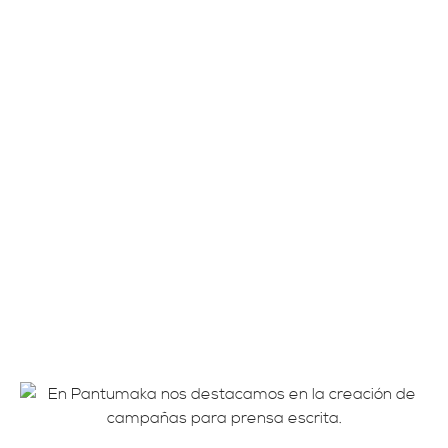
¿VIENES A VISITARNOS?
Si desea cualquier tipo de información puede ponerse
en contacto con Pantumaka por las siguientes vías.
Av. Juan Carlos I, nº 59, 3º – 30100. Murcia.
Tel.:
868 974 994
Email:
toctoc@pantumaka.es