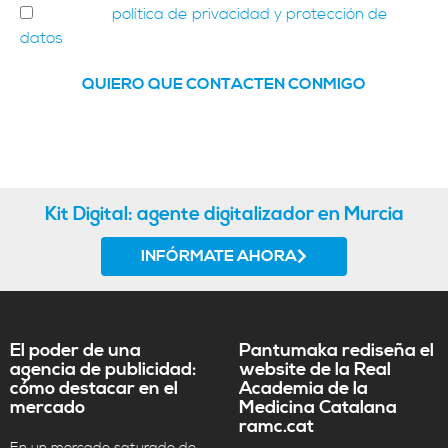
Acepto la
política de privacidad y protección de
datos
de Pantumaka
QUIERO QUE CONTACTEN CONMIGO
Kit Digital: agente digitalizador en Murcia
INFÓRMATE AHORA
El poder de una
Pantumaka rediseña el
agencia de publicidad:
website de la Real
cómo destacar en el
Academia de la
mercado
Medicina Catalana
ramc.cat
En un mercado saturado de